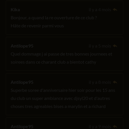
Kika
il y a 4 mois
Bonjour, a quand la re ouverture de ce club ?
Hâte de revenir parmi vous
Antilope95
il y a 5 mois
Quel dommage j ai passe de tres bonnes journees et
soirees dans ce charant club a bientot cathy
Antilope95
il y a 8 mois
Superbe soree d'anniversaire hier soir pour les 15 ans
du club un super ambiance avec djsyl20 et d'autres
choses tres agreables bises a marylin et a richard
Antilope95
il y a 9 mois