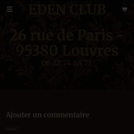
EDEN
CLUB
Passer
au
contenu
26 rue de Paris -
principal
95380 Louvres
06 22 74 68 71
Ajouter un commentaire
Nom *