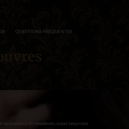
OR
QUESTIONS FRÉQUENTES
Louvres
ent ou baskets). Et mesdames, soyez sexy robe