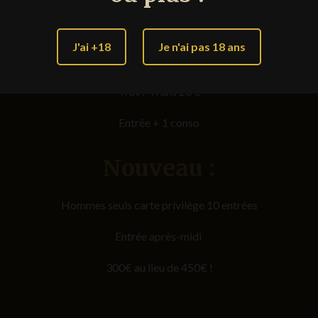
Hommes seuls 45 €
J'ai +18
Je n'ai pas 18 ans
Couples 30 €
Trav / Trans
2
0 €
Entrée + 1 conso
Nouveau :
Hommes seuls carte privilège 10 entrées
Entrée après-midi
300€ au lieu de 450€ !